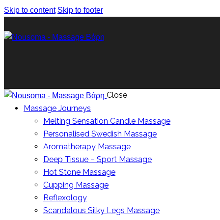
Skip to content
Skip to footer
Close
Massage Journeys
Melting Sensation Candle Massage
Personalised Swedish Massage
Aromatherapy Massage
Deep Tissue – Sport Massage
Hot Stone Massage
Cupping Massage
Reflexology
Scandalous Silky Legs Massage