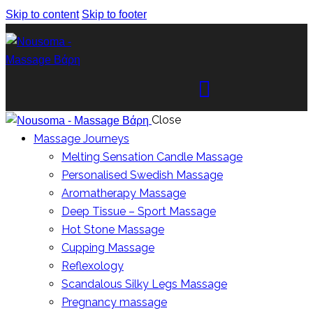
Skip to content
Skip to footer
Close
Massage Journeys
Melting Sensation Candle Massage
Personalised Swedish Massage
Aromatherapy Massage
Deep Tissue – Sport Massage
Hot Stone Massage
Cupping Massage
Reflexology
Scandalous Silky Legs Massage
Pregnancy massage